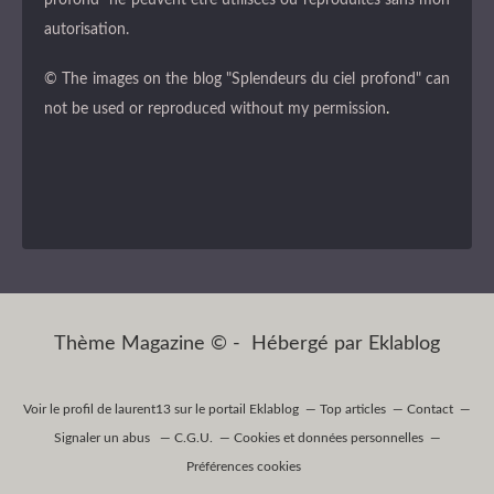
autorisation.
© The images on the blog "Splendeurs du ciel profond" can
not be used or reproduced without my permission
.
Thème Magazine © - Hébergé par
Eklablog
Voir le profil de
laurent13
sur le portail Eklablog
Top articles
Contact
Signaler un abus
C.G.U.
Cookies et données personnelles
Préférences cookies