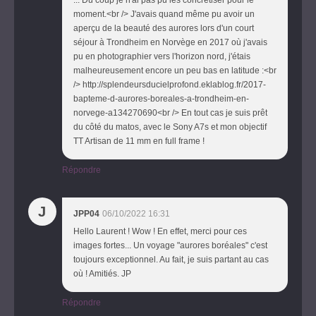
moment.<br /> J'avais quand même pu avoir un
aperçu de la beauté des aurores lors d'un court
séjour à Trondheim en Norvège en 2017 où j'avais
pu en photographier vers l'horizon nord, j'étais
malheureusement encore un peu bas en latitude :<br
/> http://splendeursducielprofond.eklablog.fr/2017-
bapteme-d-aurores-boreales-a-trondheim-en-
norvege-a134270690<br /> En tout cas je suis prêt
du côté du matos, avec le Sony A7s et mon objectif
TT Artisan de 11 mm en full frame !
Répondre
J
JPP04
06/10/2022 16:31
Hello Laurent ! Wow ! En effet, merci pour ces
images fortes... Un voyage "aurores boréales" c'est
toujours exceptionnel. Au fait, je suis partant au cas
où ! Amitiés. JP
Répondre