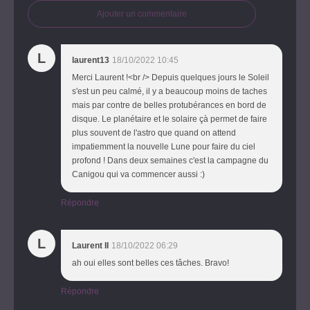
Ajouter un commentaire
L
laurent13
18/10/2022 10:45
Merci Laurent !<br /> Depuis quelques jours le Soleil
s'est un peu calmé, il y a beaucoup moins de taches
mais par contre de belles protubérances en bord de
disque. Le planétaire et le solaire çà permet de faire
plus souvent de l'astro que quand on attend
impatiemment la nouvelle Lune pour faire du ciel
profond ! Dans deux semaines c'est la campagne du
Canigou qui va commencer aussi :)
Répondre
L
Laurent II
18/10/2022 06:29
ah oui elles sont belles ces tâches. Bravo!
Répondre