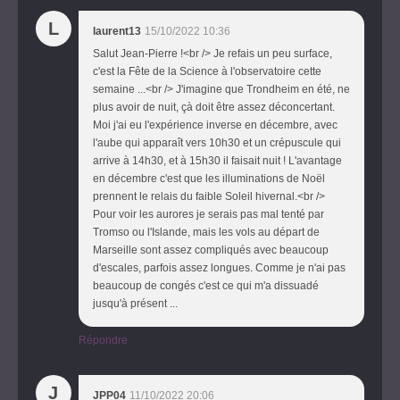
L
laurent13
15/10/2022 10:36
Salut Jean-Pierre !<br /> Je refais un peu surface,
c'est la Fête de la Science à l'observatoire cette
semaine ...<br /> J'imagine que Trondheim en été, ne
plus avoir de nuit, çà doit être assez déconcertant.
Moi j'ai eu l'expérience inverse en décembre, avec
l'aube qui apparaît vers 10h30 et un crépuscule qui
arrive à 14h30, et à 15h30 il faisait nuit ! L'avantage
en décembre c'est que les illuminations de Noël
prennent le relais du faible Soleil hivernal.<br />
Pour voir les aurores je serais pas mal tenté par
Tromso ou l'Islande, mais les vols au départ de
Marseille sont assez compliqués avec beaucoup
d'escales, parfois assez longues. Comme je n'ai pas
beaucoup de congés c'est ce qui m'a dissuadé
jusqu'à présent ...
Répondre
J
JPP04
11/10/2022 20:06