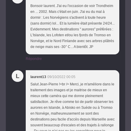
Bonsoir laurent. J'ai eu l'occasion de voir Trondheim
en ... 2002. Mais c'était en juin. J'ai eu du mal à
dormir : Les Norvégiens s'activent à toute heure
(sans dormir) lol... Et la lumière était présente 24/24...
Evidemment. Mes destinations " aurores" préférées :
L'Islande, les Lofoten et/ou les fjords de Tromso en
Norvège, et le Nord Finlande avec ses arbres plâtrés
de neige mais ses -30° C... A bientôt. JP
Répondre
L
laurent13
09/10/2022 00:05
Salut Jean-Pierre !<br /> Merci, je m'améliore dans le
traitement des images et je maitrise de mieux en
mieux cette caméra qui me donne pleinement
satisfaction. Je rêve comme toi de partir observer les
aurores en Islande, à Abisko en Suède ou à Tromso
en Norvège, malheureusement se sont des
destinations peu facile d'accès depuis Marseille avec
souvent beaucoup d'escales et des trajets à rallonge
... Du coup je n'ai pas pu les concrétiser pour le