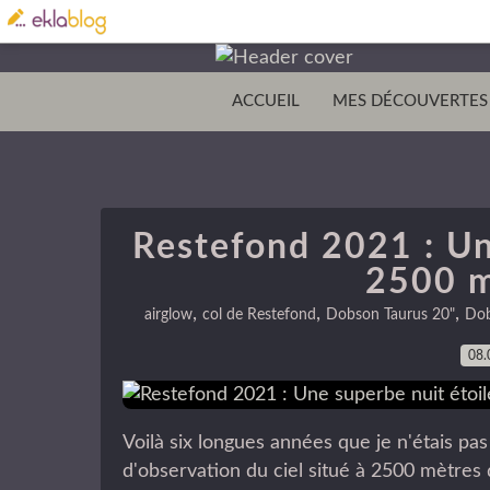
ACCUEIL
MES DÉCOUVERTES
Restefond 2021 : Un
2500 m
,
,
,
airglow
col de Restefond
Dobson Taurus 20"
Dob
08.
Voilà six longues années que je n'étais p
d'observation du ciel situé à 2500 mètres 