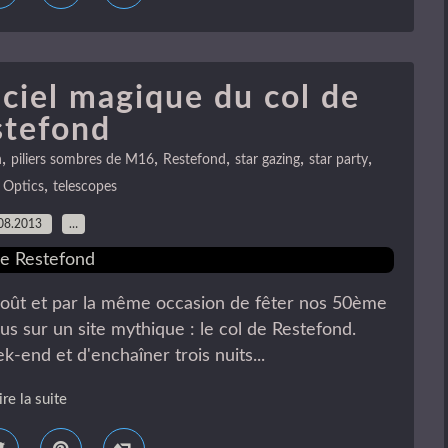
ciel magique du col de
stefond
,
,
,
,
,
n
piliers sombres de M16
Restefond
star gazing
star party
,
 Optics
telescopes
08.2013
…
'août et par la même occasion de fêter nos 50ème
 sur un site mythique : le col de Restefond.
-end et d'enchaîner trois nuits...
ire la suite