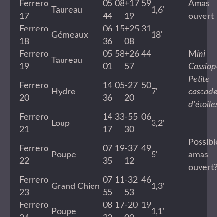
Ferrero
05 08
+17 59
Amas
Taureau
1,6'
17
44
19
ouvert
Ferrero
06 15
+25 31
Gémeaux
18'
18
36
08
Ferrero
05 58
+26 44
M
ini
Taureau
19
01
57
Cassiop
Petite
Ferrero
14 05
-27 50
Hydre
7'
cascad
20
36
20
d'étoile
Ferrero
14 33
-55 06
Loup
3,2'
21
17
30
Possibl
Ferrero
07 19
-37 49
Poupe
5'
amas
22
35
12
ouvert
Ferrero
07 11
-32 46
Grand Chien
1,3'
23
55
53
Ferrero
08 17
-20 19
Poupe
1,1'