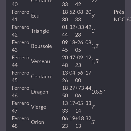
Centaure
22'
40
33
42
Ferrero
18 52
-08 20
Près
Ecu
5'
41
30
33
NGC 6
Ferrero
01 32
+33 42
Triangle
1'
42
44
28
Ferrero
09 18
-26 08
Boussole
1,2'
43
45
05
Ferrero
20 47
-09 12
Verseau
1,5'
44
48
23
Ferrero
13 04
-56 17
Centaure
45
26
00
Ferrero
18 27
+73 44
Dragon
10x5 '
46
50
06
Ferrero
13 17
-05 33
Vierge
7'
47
33
14
Ferrero
06 19
+18 32
Orion
5'
48
23
13