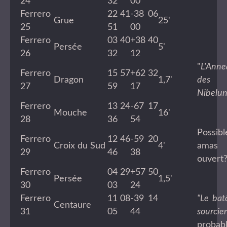
24
32
00
Ferrero
22 41
-38 06
Grue
25'
25
51
00
Ferrero
03 40
+38 40
Persée
5'
26
32
12
"
L'Anne
Ferrero
15 57
+62 32
Dragon
1,7'
des
27
59
17
Nibelu
Ferrero
13 24
-67 17
Mouche
16'
28
36
54
Possibl
Ferrero
12 46
-59 20
Croix du Sud
4'
amas
29
46
38
ouvert
Ferrero
04 29
+57 50
Persée
1,5'
30
03
24
Ferrero
11 08
-39 14
"Le bat
Centaure
31
05
44
sourcier
probab