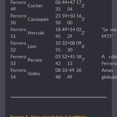
Ferrero
06 44
+47 17
Cocher
2'
49
25
54
Ferrero
23 59
+50 16
Cassiopée
3'
50
50
00
Ferrero
18 49
+14 02
"Le sos
Hercule
2'
51
45
29
M73"
Ferrero
10 32
+08 09
Lion
6'
52
55
30
Ferrero
03 52
+45 58
A côt
Persée
7'
53
42
13
Ferrero
Ferrero
08 33
-44 26
Amas
Voiles
54
48
49
globulai
Ferrero 1 : Amas ouvert dans le Sagittaire