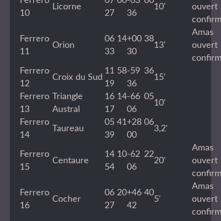
Ferrero
07 00
-03 00
Licorne
10'
ouvert
10
27
36
confir
Amas
Ferrero
06 14
+00 38
Orion
13'
ouvert
11
33
30
confir
Ferrero
11 58
-59 36
Croix du Sud
15'
12
19
36
Ferrero
Triangle
16 14
-66 05
10'
13
Austral
17
06
Ferrero
05 41
+28 06
Taureau
3,2'
14
39
00
Amas
Ferrero
14 10
-62 22
Centaure
20'
ouvert
15
54
06
confir
Amas
Ferrero
06 20
+46 40
Cocher
5'
ouvert
16
27
42
confir