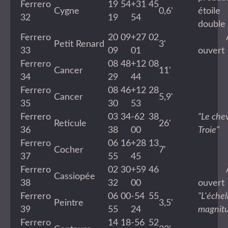
Ferrero
19 54
+31 45
Cygne
0,6'
étoile
32
19
54
doubl
Ferrero
20 09
+27 02
Am
Petit Renard
3'
33
09
01
ouvert
Ferrero
08 48
+12 08
Cancer
11'
34
29
44
Ferrero
08 46
+12 28
Cancer
5,9'
35
30
53
Ferrero
03 34
-62 38
"Le che
Reticule
26'
36
38
00
Troie"
Ferrero
06 16
+28 13
Cocher
7'
37
55
45
Ferrero
02 30
+59 46
Am
Cassiopée
38
32
00
ouvert
Ferrero
06 00
-54 55
"L'éche
Peintre
3,5'
39
55
24
magnit
Ferrero
14 18
-56 52