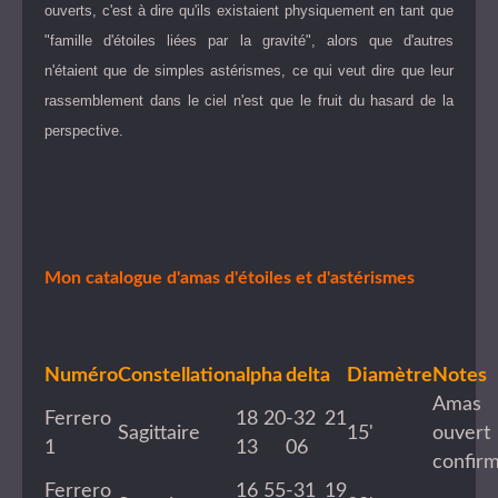
ouverts, c'est à dire qu'ils existaient physiquement en tant que
"famille d'étoiles liées par la gravité", alors que d'autres
n'étaient que de simples astérismes, ce qui veut dire que leur
rassemblement dans le ciel n'est que le fruit du hasard de la
perspective.
Mon catalogue d'amas d'étoiles et d'astérismes
Numéro
Constellation
alpha
delta
Diamètre
Notes
Amas
Ferrero
18 20
-32 21
Sagittaire
15'
ouvert
1
13
06
confir
Ferrero
16 55
-31 19