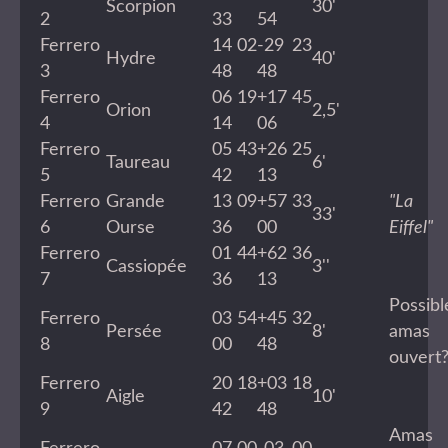
Scorpion
30'
2
33
54
Ferrero
14 02
-29 23
Hydre
40'
3
48
48
Ferrero
06 19
+17 45
Orion
2,5'
4
14
06
Ferrero
05 43
+26 25
Taureau
6'
5
42
13
Ferrero
Grande
13 09
+57 33
"La 
33'
6
Ourse
36
00
Eiffel"
Ferrero
01 44
+62 36
Cassiopée
3''
7
36
13
Possibl
Ferrero
03 54
+45 32
Persée
8'
amas
8
00
48
ouvert
Ferrero
20 18
+03 18
Aigle
10'
9
42
48
Amas