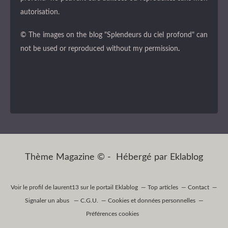
autorisation.
© The images on the blog "Splendeurs du ciel profond" can
not be used or reproduced without my permission
.
Thème Magazine © - Hébergé par
Eklablog
Voir le profil de
laurent13
sur le portail Eklablog
Top articles
Contact
Signaler un abus
C.G.U.
Cookies et données personnelles
Préférences cookies