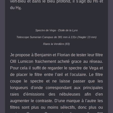
vert-bleu et dans le bleu profond, il s'agit du H
b
et
du H
g.
Spectre de Vega - Etoile de la Lyre
Telescope Sumerian Canopus de 381 mm à 131x (Nagler 13 mm)
Rians la Verdière (83)
Je propose à Benjamin et Florian de tester leur filtre
OIII Lumicon fraichement acheté grace au réseau.
Pour cela il suffit de regarder le spectre de Vega et
de placer le filtre entre l’œil et l'oculaire. Le filtre
coupe le spectre et ne laisse passer que les
longueurs d'onde correspondant aux principales
raies d'émissions des nébuleuses afin d'en
augmenter le contraste. D'une marque à l'autre les
filtres sont plus ou moins sélectifs, donc plus ou