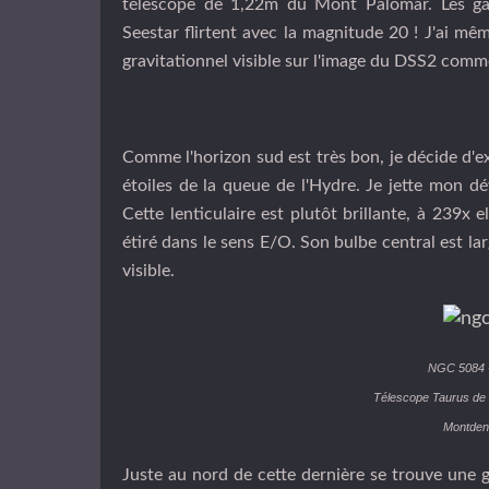
télescope de 1,22m du Mont Palomar. Les gala
Seestar flirtent avec la magnitude 20 ! J'ai m
gravitationnel visible sur l'image du DSS2 comm
Comme l'horizon sud est très bon, je décide d'exp
étoiles de la queue de l'Hydre. Je jette mon dé
Cette lenticulaire est plutôt brillante, à 239x 
étiré dans le sens E/O. Son bulbe central est l
visible.
NGC 5084 -
Télescope Taurus de
Montden
Juste au nord de cette dernière se trouve une gr