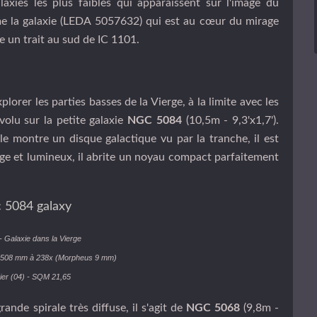
xies les plus faibles qui apparaissent sur l'image du
ême la galaxie (LEDA 5057632) qui est au cœur du mirage
e un trait au sud de IC 1101.
lorer les parties basses de la Vierge, à la limite avec les
volu sur la petite galaxie
NGC 5084
(10,5m - 9,3'x1,7').
elle montre un disque galactique vu par la tranche, il est
arge et lumineux, il abrite un noyau compact parfaitement
 Galaxie dans la Vierge
 508 mm à 238x (Morpheus 9 mm)
ier (04) - SQM 21,65
ande spirale très diffuse, il s'agit de
NGC 5068
(9,8m -