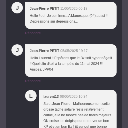
J
Jean-Pierre PETIT
11/05/2025 00:18
Hello ! oui, Je confirme... A Manosque, (04) aussi !!!
Dépressions sur dépressions...
Répondre
J
Jean-Pierre PETIT
05/05/2025 19:17
Hello Laurent !! Espérons que le Bz soit hyper négatif
!! Quel clin d'œil à la tempête du 11 mai 2024 !!!
Amitiés. JPP04
Répondre
L
laurent13
08/05/2025 10:34
Salut Jean-Pierre ! Malheureusement cette
grosse tache solaire reste relativement
calme, elle ne montre pas de flares majeurs.
ON croise les doigts pour retrouver un bon
KP et et un bon Bz ! Et surtout une bonne