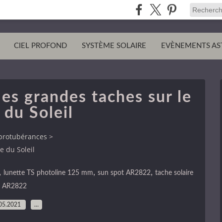
CIEL PROFOND
SYSTÈME SOLAIRE
EVÈNEMENTS AS
es grandes taches sur le
 du Soleil
t protubérances
>
e du Soleil
,
,
,
lunette TS photoline 125 mm
sun spot AR2822
tache solaire
AR2822
05.2021
…