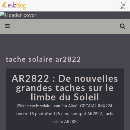
MENU
tache solaire ar2822
AR2822 : De nouvelles
grandes taches sur le
limbe du Soleil
,
,
25ème cycle solaire
caméra Altaûr GPCAM2 IMX224
,
,
lunette TS photoline 125 mm
sun spot AR2822
tache
solaire AR2822