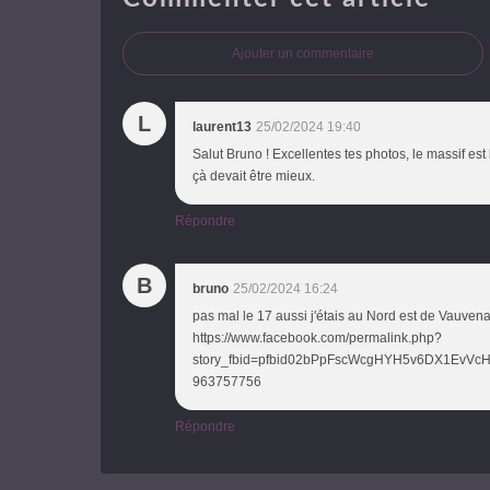
Ajouter un commentaire
L
laurent13
25/02/2024 19:40
Salut Bruno ! Excellentes tes photos, le massif est 
çà devait être mieux.
Répondre
B
bruno
25/02/2024 16:24
pas mal le 17 aussi j'étais au Nord est de Vauvena
https://www.facebook.com/permalink.php?
story_fbid=pfbid02bPpFscWcgHYH5v6DX1EvV
963757756
Répondre