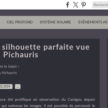
CIEL PROFOND
SYSTÈME SOLAIRE
EVÈNEMENTS AS
silhouette parfaite vue
 Pichauris
t le Soleil
>
s Pichauris
02.2024
…
ura été prolifique en observation du Canigou depuis
qui redresse les images, il est possible de percevoir le