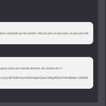
bien contrasté sur tes photos. Moi j'ai pris un peu tard, un peu plus tôt
rgues dans les massifs derriere ste victoire<br />
cHLsZq1xB78dKnXonH6iEmdjpAZqw13WqyRMScP3KxMl&id=100009