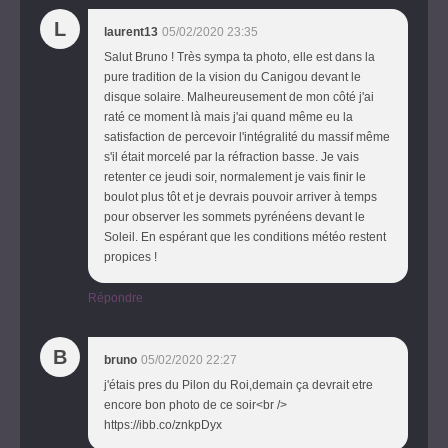
L
laurent13
05/02/2020 23:35
Salut Bruno ! Très sympa ta photo, elle est dans la
pure tradition de la vision du Canigou devant le
disque solaire. Malheureusement de mon côté j'ai
raté ce moment là mais j'ai quand même eu la
satisfaction de percevoir l'intégralité du massif même
s'il était morcelé par la réfraction basse. Je vais
retenter ce jeudi soir, normalement je vais finir le
boulot plus tôt et je devrais pouvoir arriver à temps
pour observer les sommets pyrénéens devant le
Soleil. En espérant que les conditions météo restent
propices !
Répondre
B
bruno
05/02/2020 22:27
j'étais pres du Pilon du Roi,demain ça devrait etre
encore bon photo de ce soir<br />
https://ibb.co/znkpDyx