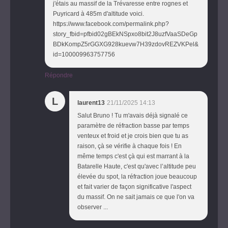
j'étais au massif de la Trévaresse entre rognes et
Puyricard à 485m d'altitude voici.
https://www.facebook.com/permalink.php?
story_fbid=pfbid02gBEkNSpxo8bit2J8uzfVaaSDeGp
BDkKompZ5rGGXG928kuevw7H39zdovREZVKPel&
id=100009963757756
Répondre
L
laurent13
21/11/2025 14:13
Salut Bruno ! Tu m'avais déjà signalé ce
paramètre de réfraction basse par temps
venteux et froid et je crois bien que tu as
raison, çà se vérifie à chaque fois ! En
même temps c'est çà qui est marrant à la
Batarelle Haute, c'est qu'avec l’altitude peu
élevée du spot, la réfraction joue beaucoup
et fait varier de façon significative l'aspect
du massif. On ne sait jamais ce que l'on va
observer ...