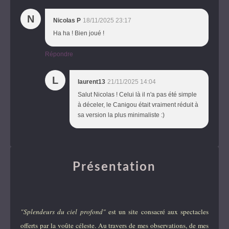
N
Nicolas P
18/11/2025 23:17
Ha ha ! Bien joué !
Répondre
L
laurent13
21/11/2025 14:04
Salut Nicolas ! Celui là il n'a pas été simple
à déceler, le Canigou était vraiment réduit à
sa version la plus minimaliste :)
Présentation
"Splendeurs du ciel profond"
est un site consacré aux spectacles
offerts par la voûte céleste. Au travers de mes observations, de mes