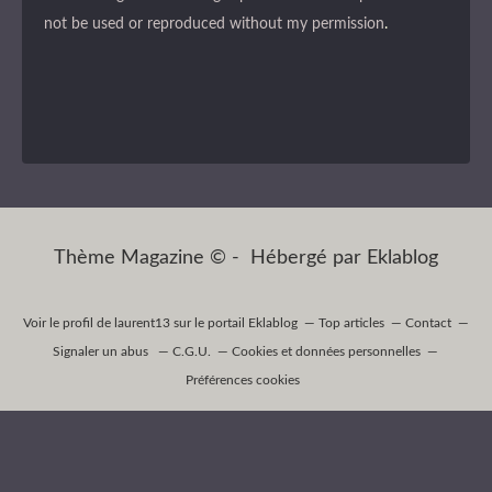
not be used or reproduced without my permission
.
Thème Magazine © - Hébergé par
Eklablog
Voir le profil de
laurent13
sur le portail Eklablog
Top articles
Contact
Signaler un abus
C.G.U.
Cookies et données personnelles
Préférences cookies