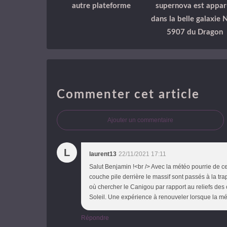
autre plateforme
supernova est appar
dans la belle galaxie
5907 du Dragon
Commenter cet article
Ajouter un commentaire
L
laurent13
22/11/2021 17:11
Salut Benjamin !<br /> Avec la météo pourrie de ce
couche pile derrière le massif sont passés à la tr
où chercher le Canigou par rapport au reliefs des 
Soleil. Une expérience à renouveler lorsque la mé
Répondre