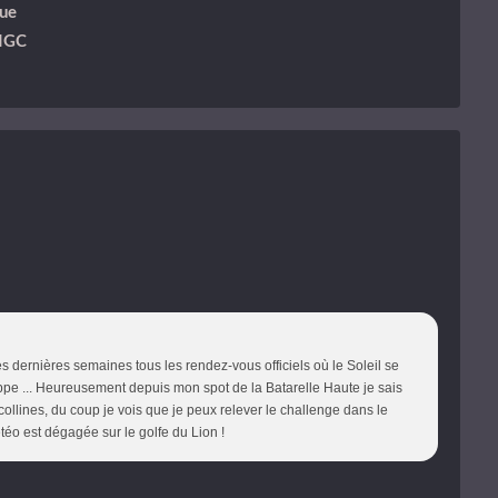
ue
 NGC
s dernières semaines tous les rendez-vous officiels où le Soleil se
appe ... Heureusement depuis mon spot de la Batarelle Haute je sais
collines, du coup je vois que je peux relever le challenge dans le
téo est dégagée sur le golfe du Lion !