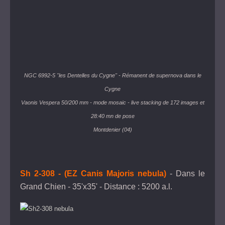
NGC 6992-5 "les Dentelles du Cygne" - Rémanent de supernova dans le
Cygne
Vaonis Vespera 50/200 mm - mode mosaic - live stacking de 172 images et
28:40 mn de pose
Montdenier (04)
Sh 2-308
- (EZ Canis Majoris nebula)
- Dans le
Grand Chien - 35'x35' - Distance : 5200 a.l.