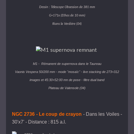
Dessin : Télescope Obsession de 381 mm
G=171x (Ethos de 10 mm)
Rians la Verdière (04)
M1
- Rémanent de supernova dans le Taureau
Vaonis Vespera 50/200 mm - mode "mosaïc" - live stacking de 273+312
images et 45:30+52:00 mn de pose - filtre dual band
Plateau de Valensole (04)
NGC 2736 - Le coup de crayon
- Dans les Voiles -
30'x7' - Distance : 815 a.l.