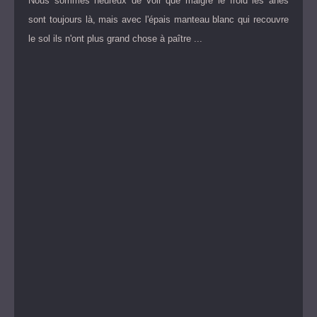
Nous sommes heureux de voir que malgré le froid les ânes
sont toujours là, mais avec l'épais manteau blanc qui recouvre
le sol ils n'ont plus grand chose à paître ...