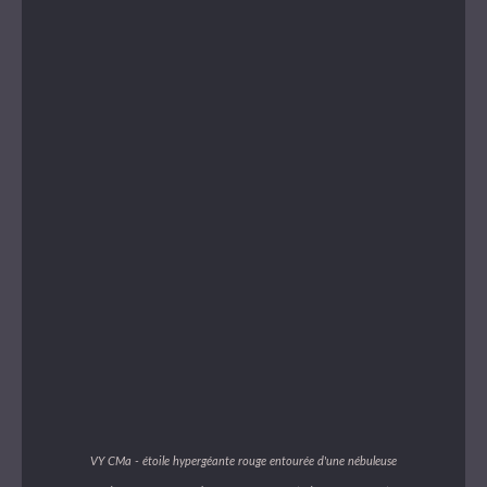
VY CMa - étoile hypergéante rouge entourée d'une nébuleuse