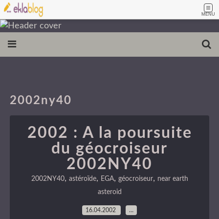
MENU
2002ny40
2002 : A la poursuite
du géocroiseur
2002NY40
,
,
,
,
2002NY40
astéroïde
EGA
géocroiseur
near earth
asteroid
16.04.2002
…