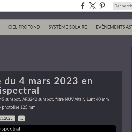
CIEL PROFOND
SYSTÈME SOLAIRE
EVÈNEMENTS AS
re du 4 mars 2023 en
ispectral
,
,
,
45 sunspot
AR3242 sunspot
filtre NUV Altair
Lunt 40 mm
S photoline 125 mm
03.2023
…