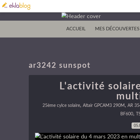
ACCUEIL
MES DÉCOUVERTES
ar3242 sunspot
L'activité solai
mult
,
,
25ème cylce solaire
Altair GPCAM3 290M
AR 35
,
BF600
T
05.