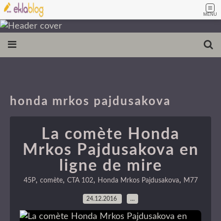
MENU
honda mrkos pajdusakova
La comète Honda
Mrkos Pajdusakova en
ligne de mire
,
,
,
,
45P
comète
CTA 102
Honda Mrkos Pajdusakova
M77
24.12.2016
…