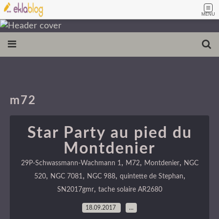
MENU
m72
Star Party au pied du
Montdenier
,
,
,
29P-Schwassmann-Wachmann 1
M72
Montdenier
NGC
,
,
,
,
520
NGC 7081
NGC 988
quintette de Stephan
,
SN2017gmr
tache solaire AR2680
18.09.2017
…