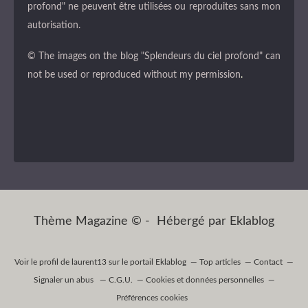
profond" ne peuvent être utilisées ou reproduites sans mon
autorisation.
© The images on the blog "Splendeurs du ciel profond" can
not be used or reproduced without my permission
.
Thème Magazine © - Hébergé par
Eklablog
Voir le profil de
laurent13
sur le portail Eklablog
Top articles
Contact
Signaler un abus
C.G.U.
Cookies et données personnelles
Préférences cookies