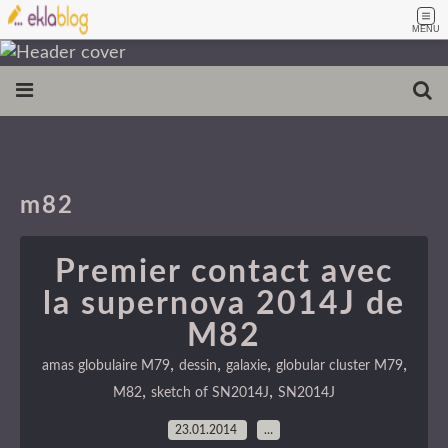
MENU
m82
Premier contact avec
la supernova 2014J de
M82
,
,
,
,
amas globulaire M79
dessin
galaxie
globular cluster M79
,
,
M82
sketch of SN2014J
SN2014J
23.01.2014
…