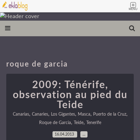
MENU
roque de garcia
2009: Ténérife,
observation au pied du
Teide
,
,
,
,
,
Canarias
Canaries
Los Gigantes
Masca
Puerto de la Cruz
,
,
Roque de Garcia
Teide
Tenerife
16.04.2013
…