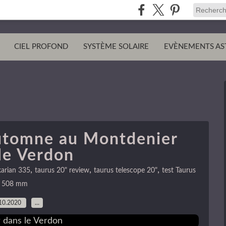
CIEL PROFOND
SYSTÈME SOLAIRE
EVÈNEMENTS AS
automne au Montdenier
le Verdon
,
,
,
arian 335
taurus 20" review
taurus telescope 20"
test Taurus
508 mm
10.2020
…