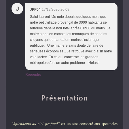
J
JPP04
17/12/2020 20:08
Salut laurent ! Je note depuis quelques mois que
notre petit village provençal de 3000 habitants se
retrouve dans le noir total après 01h00 du matin. Le
maire a pris en compte les remarques de certains
citoyens qui demandaient moins d'éclairage
publique... Une manière sans doute de faire de
sérieuses économies... Je retrouve avec plaisir notre
voie lactée. En ce qui concerne les grandes
métropoles c'est un autre problème... Hélas !
Répondre
Présentation
"Splendeurs du ciel profond"
est un site consacré aux spectacles