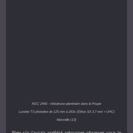
NGC 2440 - nébuleuse planétaire dans la Poupe
Lunette TS photoline de 125 mm à 263x (Ethos SX 3,7 mm + UHC)
Marseille (13)
Bien sûr j'aurais préféré retourner observer sous le