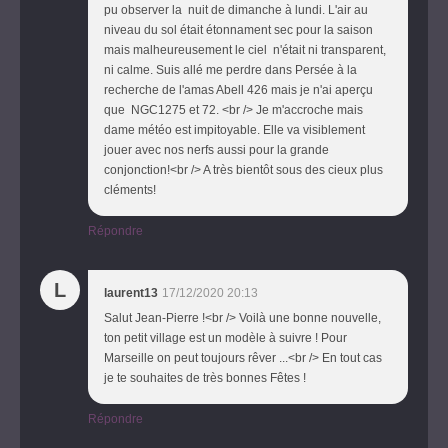
pu observer la nuit de dimanche à lundi. L'air au
niveau du sol était étonnament sec pour la saison
mais malheureusement le ciel n'était ni transparent,
ni calme. Suis allé me perdre dans Persée à la
recherche de l'amas Abell 426 mais je n'ai aperçu
que NGC1275 et 72. <br /> Je m'accroche mais
dame météo est impitoyable. Elle va visiblement
jouer avec nos nerfs aussi pour la grande
conjonction!<br /> A très bientôt sous des cieux plus
cléments!
Répondre
L
laurent13
17/12/2020 20:13
Salut Jean-Pierre !<br /> Voilà une bonne nouvelle,
ton petit village est un modèle à suivre ! Pour
Marseille on peut toujours rêver ...<br /> En tout cas
je te souhaites de très bonnes Fêtes !
Répondre