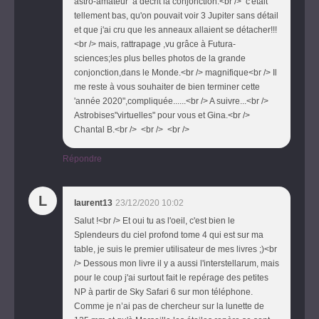
astro-amateur a décrit la conjonction:<br /> c'était
tellement bas, qu'on pouvait voir 3 Jupiter sans détail
et que j'ai cru que les anneaux allaient se détacher!!!
<br /> mais, rattrapage ,vu grâce à Futura-
sciences;les plus belles photos de la grande
conjonction,dans le Monde.<br /> magnifique<br /> Il
me reste à vous souhaiter de bien terminer cette
'année 2020",compliquée......<br /> A suivre...<br />
Astrobises"virtuelles" pour vous et Gina.<br />
Chantal B.<br /> <br /> <br />
Répondre
L
laurent13
23/12/2020 10:02
Salut !<br /> Et oui tu as l'oeil, c'est bien le
Splendeurs du ciel profond tome 4 qui est sur ma
table, je suis le premier utilisateur de mes livres ;)<br
/> Dessous mon livre il y a aussi l'interstellarum, mais
pour le coup j'ai surtout fait le repérage des petites
NP à partir de Sky Safari 6 sur mon téléphone.
Comme je n’ai pas de chercheur sur la lunette de