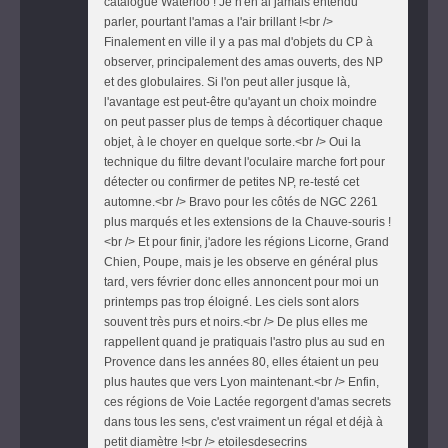
catalogue Waterloo ! Je n'en ai jamais entendu
parler, pourtant l'amas a l'air brillant !<br />
Finalement en ville il y a pas mal d'objets du CP à
observer, principalement des amas ouverts, des NP
et des globulaires. Si l'on peut aller jusque là,
l'avantage est peut-être qu'ayant un choix moindre
on peut passer plus de temps à décortiquer chaque
objet, à le choyer en quelque sorte.<br /> Oui la
technique du filtre devant l'oculaire marche fort pour
détecter ou confirmer de petites NP, re-testé cet
automne.<br /> Bravo pour les côtés de NGC 2261
plus marqués et les extensions de la Chauve-souris !
<br /> Et pour finir, j'adore les régions Licorne, Grand
Chien, Poupe, mais je les observe en général plus
tard, vers février donc elles annoncent pour moi un
printemps pas trop éloigné. Les ciels sont alors
souvent très purs et noirs.<br /> De plus elles me
rappellent quand je pratiquais l'astro plus au sud en
Provence dans les années 80, elles étaient un peu
plus hautes que vers Lyon maintenant.<br /> Enfin,
ces régions de Voie Lactée regorgent d'amas secrets
dans tous les sens, c'est vraiment un régal et déjà à
petit diamètre !<br /> etoilesdesecrins