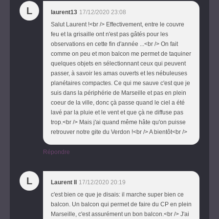
L
laurent13
17/12/2020 23:08
Salut Laurent !<br /> Effectivement, entre le couvre
feu et la grisaille ont n'est pas gâtés pour les
observations en cette fin d'année ...<br /> On fait
comme on peu et mon balcon me permet de taquiner
quelques objets en sélectionnant ceux qui peuvent
passer, à savoir les amas ouverts et les nébuleuses
planétaires compactes. Ce qui me sauve c'est que je
suis dans la périphérie de Marseille et pas en plein
coeur de la ville, donc çà passe quand le ciel a été
lavé par la pluie et le vent et que çà ne diffuse pas
trop.<br /> Mais j'ai quand même hâte qu'on puisse
retrouver notre gite du Verdon !<br /> A bientôt<br />
Répondre
L
Laurent II
17/12/2020 20:19
c'est bien ce que je disais: il marche super bien ce
balcon. Un balcon qui permet de faire du CP en plein
Marseille, c'est assurément un bon balcon.<br /> J'ai