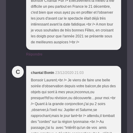
Bonsoir Chantal !<br /> Effectivement la météo a été
difficile un peu partout en France le 21 décembre,
c'est bien que vous ayez pu en profiter et l'observer
les jours d'avant car le spectacle était déjà très
intéressant avant la date fatidique.<br /> A mon tour
je vous souhaites de très bonnes Fêtes, en croisant
les doigts pour que l'année 2021 se présente sous
de meilleures auspices !<br />
Répondre
C
chantal Bonin
23/12/2020 21:03
Bonsoir Laurent,<br /> Je viens de faire une belle
soirée d'observation depuis votre balcon,de plus des
objets qui sont à mes yeux,inconnus,ou
presque!!!d'ou révision,ou découverte....pour moi.<br
/> Quant à la grande conjonction,j'ai pu 2 soirs
,observer,à l'oeil nu: Jupiter et Saturne,se
rapprochant,mais le jour tant<br /> attendu,il tombait
des "cordes" sur la région lyonnaise.<br /> Au
passage,j'ai lu avec "intérêt qu'un de vos amis