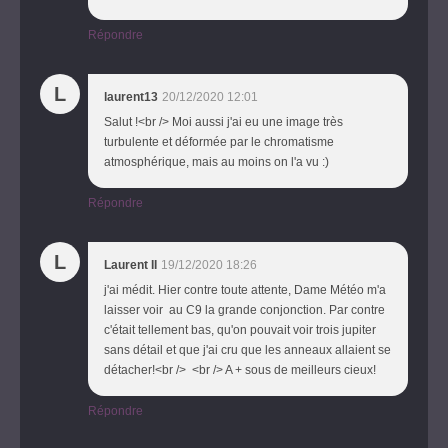
Répondre
L
laurent13
20/12/2020 12:01
Salut !<br /> Moi aussi j'ai eu une image très
turbulente et déformée par le chromatisme
atmosphérique, mais au moins on l'a vu :)
Répondre
L
Laurent II
19/12/2020 18:26
j'ai médit. Hier contre toute attente, Dame Météo m'a
laisser voir au C9 la grande conjonction. Par contre
c'était tellement bas, qu'on pouvait voir trois jupiter
sans détail et que j'ai cru que les anneaux allaient se
détacher!<br /> <br /> A + sous de meilleurs cieux!
Répondre