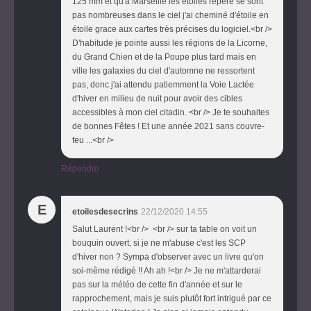
125 mm et qu'à Marseille les étoiles repère se sont
pas nombreuses dans le ciel j'ai cheminé d'étoile en
étoile grace aux cartes très précises du logiciel.<br />
D'habitude je pointe aussi les régions de la Licorne,
du Grand Chien et de la Poupe plus tard mais en
ville les galaxies du ciel d'automne ne ressortent
pas, donc j'ai attendu patiemment la Voie Lactée
d'hiver en milieu de nuit pour avoir des cibles
accessibles à mon ciel citadin. <br /> Je te souhaites
de bonnes Fêtes ! Et une année 2021 sans couvre-
feu ...<br />
Répondre
E
etoilesdesecrins
22/12/2020 14:55
Salut Laurent !<br /> <br /> sur ta table on voit un
bouquin ouvert, si je ne m'abuse c'est les SCP
d'hiver non ? Sympa d'observer avec un livre qu'on
soi-même rédigé !! Ah ah !<br /> Je ne m'attarderai
pas sur la météo de cette fin d'année et sur le
rapprochement, mais je suis plutôt fort intrigué par ce