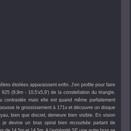
êtres étoilées apparaissent enfin. J'en profite pour faire
5 (9,9m - 10,5'x5,9') de la constellation du triangle.
peu contrastée mais elle est quand même parfaitement
pousse le grossissement à 171x et découvre un disque
u, bien que discret, demeure bien visible. En vision
, je devine un bras spiral bien recourbée partant de
iles de 14,5m et 14,5m. A l'extrémité SE une autre bras se