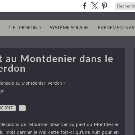
CIEL PROFOND
SYSTÈME SOLAIRE
EVÈNEMENTS AS
it au Montdenier dans le
erdon
lensole au Montdenier, Verdon
>
don
10.2017
…
 décidons de retourner observer au pied du Montdenier
u mois dernier je n'ai cette fois-ci qu'une nuit pour en