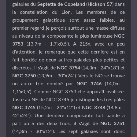
galaxies du
Septette de Copeland
(
Hickson 57
) dans
la constellation du Lion. Les membres de ce
groupement galactique sont assez faibles, au
premier regard je perçois surtout une masse diffuse
au niveau de la composante la plus lumineuse
NGC
3753
(13,7m - 1,7'x0,5'). A 215x, avec un peu
d'attention, je remarque que cette dernière est en
fait bordée de deux autres galaxies plus petites et
discrètes, il s'agit de
NGC 3754
(14,3m - 24"x18") et
NGC 3750
(13,9m - 30"x24"). Vers le NO se trouve
un autre trio dominé par
NGC 3746
(14,0m -
1,1'x0,5'). Comme NGC 3753 elle apparaît ovalisée.
Juste au NE de NGC 3746 je distingue les très pâles
NGC 3745
(15,2m - 24"x12") et
NGC 3748
(14,8m -
42"x24"). Une dernière composante fait bande à
part au S des deux trios, il s'agit de
NGC 3751
(14,3m - 30"x12"). Les sept galaxies sont donc