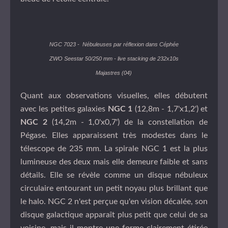
NGC 7023
- Nébuleuses par réflexion dans Céphée
ZWO Seestar 50/250 mm - live stacking de 232x10s
Majastres (04)
Quant aux observations visuelles, elles débutent
avec les petites galaxies
NGC 1
(12,8m - 1,7'x1,2') et
NGC 2
(14,2m - 1,0'x0,7') de la constellation de
Pégase. Elles apparaissent très modestes dans le
télescope de 235 mm. La spirale NGC 1 est la plus
lumineuse des deux mais elle demeure faible et sans
détails. Elle se révèle comme un disque nébuleux
circulaire entourant un petit noyau plus brillant que
le halo. NGC 2 n'est perçue qu'en vision décalée, son
disque galactique apparaît plus petit que celui de sa
voisine, mais il montre une forme clairement étirée