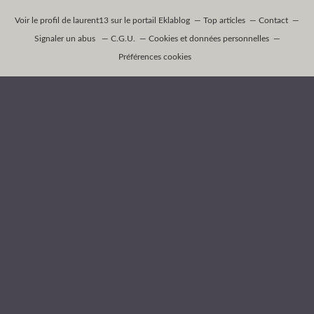
Voir le profil de
laurent13
sur le portail Eklablog
Top articles
Contact
Signaler un abus
C.G.U.
Cookies et données personnelles
Préférences cookies