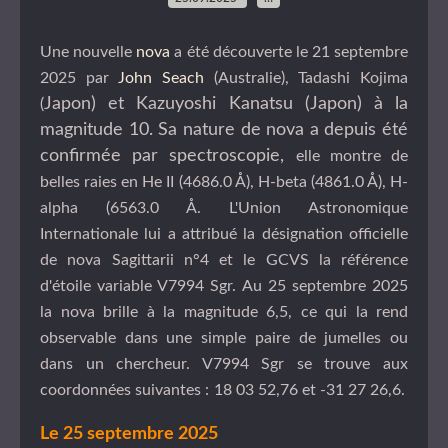
Une nouvelle
nova
a été découverte le 21 septembre
2025 par
John Seach
(Australie), Tadashi Kojima
Japon) et Kazuyoshi Kanatsu (Japon) à la
(
magnitude 10. Sa nature de nova a depuis été
confirmée par spectroscopie,
elle montre de
belles raies en He II (4686.0 Å), H-beta (4861.0 Å), H-
alpha (6563.0 Å. L'Union Astronomique
Internationale lui a attribué la désignation officielle
de nova Sagittarii n°4 et le GCVS la référence
d'étoile variable V7994 Sgr. Au 25 septembre 2025
la nova brille à la magnitude 6,5, ce qui la rend
observable dans une simple paire de jumelles ou
dans un chercheur. V7994 Sgr se trouve aux
coordonnées suivantes :
18 03 52,76 et -31 27 26,6.
Le 25 septembre 2025