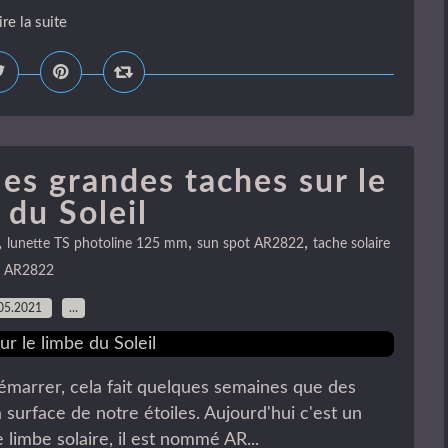
ire la suite
es grandes taches sur le
 du Soleil
,
,
,
lunette TS photoline 125 mm
sun spot AR2822
tache solaire
AR2822
05.2021
…
émarrer, cela fait quelques semaines que des
 surface de notre étoiles. Aujourd'hui c'est un
 limbe solaire, il est nommé AR...