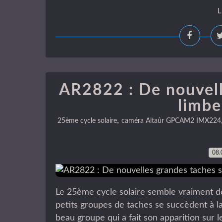
L
AR2822 : De nouvell
limbe
,
25ème cycle solaire
caméra Altaûr GPCAM2 IMX224
08.
Le 25ème cycle solaire semble vraiment d
petits groupes de taches se succèdent à la
beau groupe qui a fait son apparition sur le