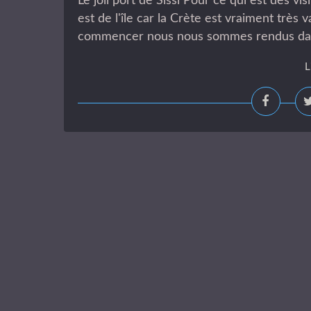
Le joli port de Sissi Pour ce qui est des v
est de l'île car la Crète est vraiment très 
commencer nous nous sommes rendus dans la
L