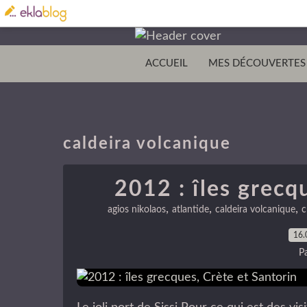
ACCUEIL
MES DÉCOUVERTES
caldeira volcanique
2012 : îles grecq
,
,
,
agios nikolaos
atlantide
caldeira volcanique
c
16.
P