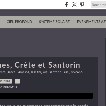
CIEL PROFOND
SYSTÈME SOLAIRE
EVÈNEMENTS AS
ues, Crète et Santorin
,
,
,
,
,
,
,
rète
grèce
knossos
lassithi
oia
santorin
sissi
volcano
04.2013
…
ar laurent13