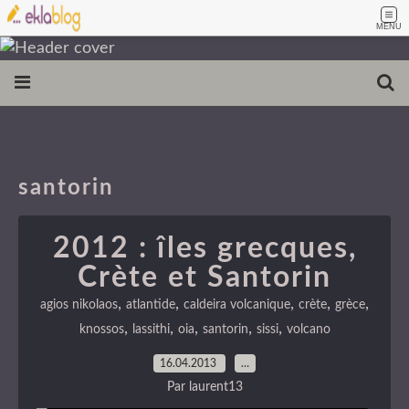
MENU
santorin
2012 : îles grecques,
Crète et Santorin
,
,
,
,
,
agios nikolaos
atlantide
caldeira volcanique
crète
grèce
,
,
,
,
,
knossos
lassithi
oia
santorin
sissi
volcano
16.04.2013
…
Par laurent13