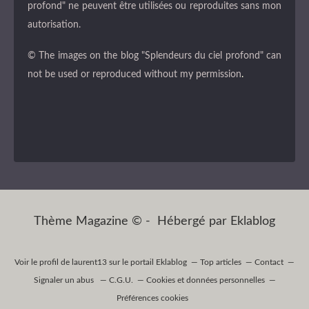
profond" ne peuvent être utilisées ou reproduites sans mon
autorisation.
© The images on the blog "Splendeurs du ciel profond" can
not be used or reproduced without my permission
.
Thème Magazine © - Hébergé par
Eklablog
Voir le profil de
laurent13
sur le portail Eklablog
Top articles
Contact
Signaler un abus
C.G.U.
Cookies et données personnelles
Préférences cookies