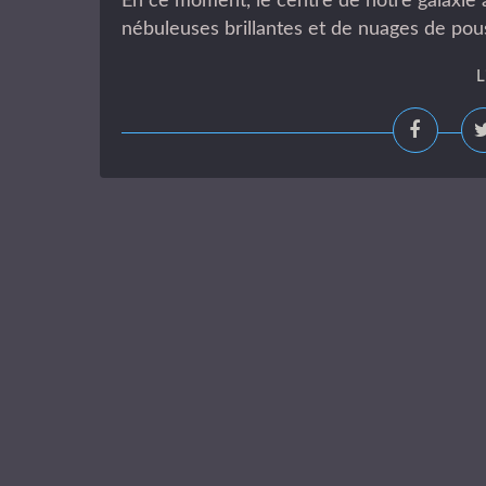
En ce moment, le centre de notre galaxie 
nébuleuses brillantes et de nuages de pous
L