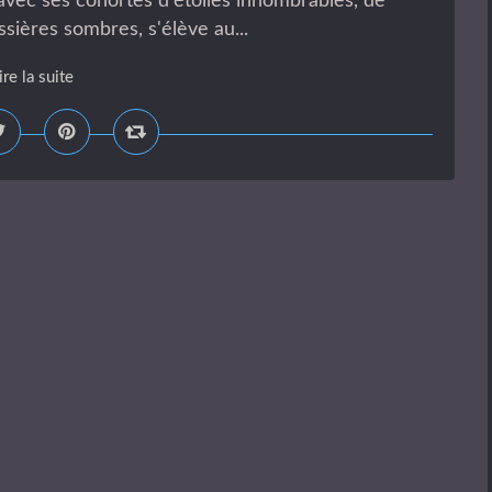
avec ses cohortes d'étoiles innombrables, de
sières sombres, s'élève au...
ire la suite