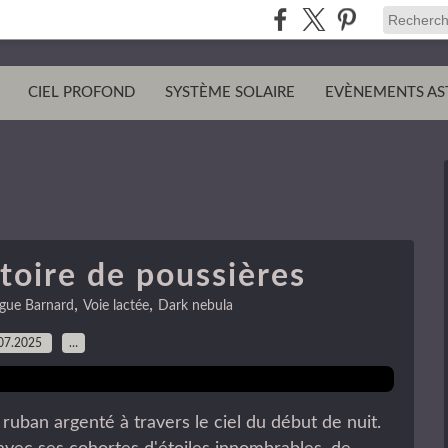
CIEL PROFOND
SYSTÈME SOLAIRE
EVÈNEMENTS AS
toire de poussières
,
,
ogue Barnard
Voie lactée
Dark nebula
07.2025
…
g ruban argenté à travers le ciel du début de nuit.