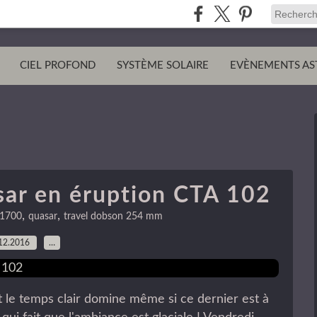
CIEL PROFOND
SYSTÈME SOLAIRE
EVÈNEMENTS AS
sar en éruption CTA 102
,
,
1700
quasar
travel dobson 254 mm
12.2016
…
et le temps clair domine même si ce dernier est à