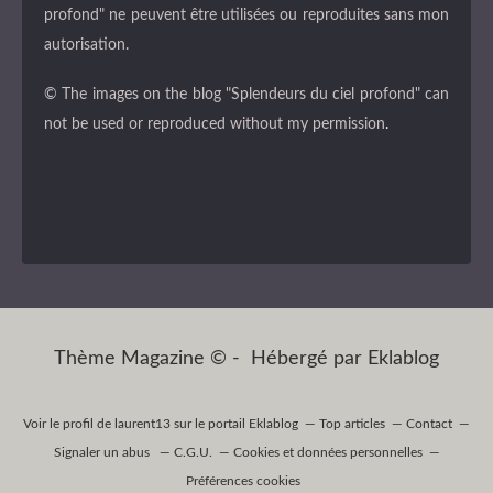
profond" ne peuvent être utilisées ou reproduites sans mon
autorisation.
© The images on the blog "Splendeurs du ciel profond" can
not be used or reproduced without my permission
.
Thème Magazine © - Hébergé par
Eklablog
Voir le profil de
laurent13
sur le portail Eklablog
Top articles
Contact
Signaler un abus
C.G.U.
Cookies et données personnelles
Préférences cookies