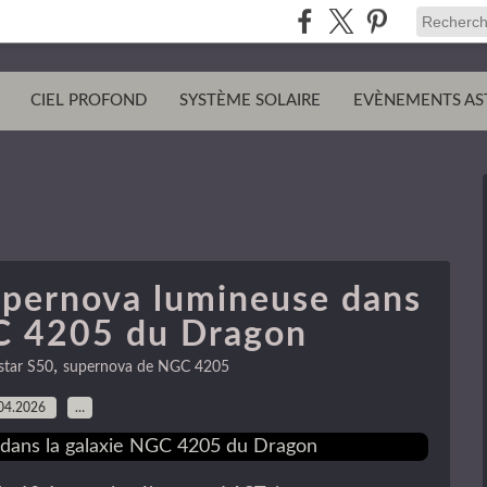
CIEL PROFOND
SYSTÈME SOLAIRE
EVÈNEMENTS AS
upernova lumineuse dans
GC 4205 du Dragon
,
star S50
supernova de NGC 4205
04.2026
…