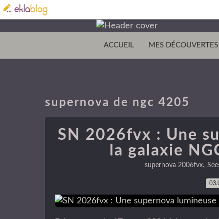
ACCUEIL
MES DÉCOUVERTES
supernova de ngc 4205
SN 2026fvx : Une s
la galaxie N
,
supernova 2006fvx
See
03.