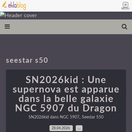
MENU
seestar s50
SN2026kid : Une
supernova est apparue
dans la belle galaxie
NGC 5907 du Dragon
,
SN2026kid dans NGC 5907
Seestar S50
28.04.2026
…