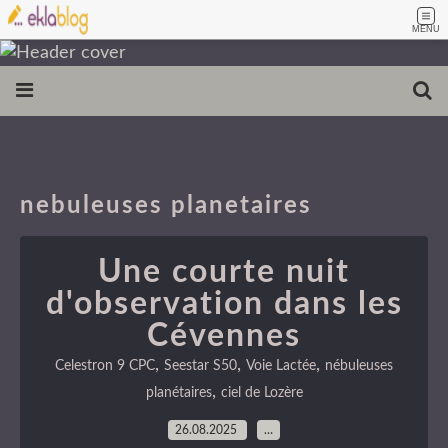
MENU
nebuleuses planetaires
Une courte nuit
d'observation dans les
Cévennes
,
,
,
Celestron 9 CPC
Seestar S50
Voie Lactée
nébuleuses
,
planétaires
ciel de Lozère
26.08.2025
…